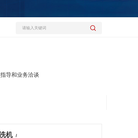
，指导和业务洽谈
清洗机
/