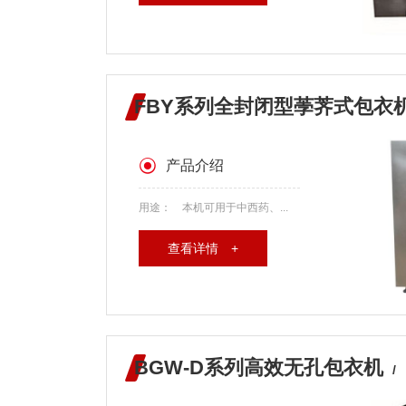
FBY系列全封闭型荸荠式包衣
产品介绍
用途： 本机可用于中西药、...
查看详情 +
BGW-D系列高效无孔包衣机
/