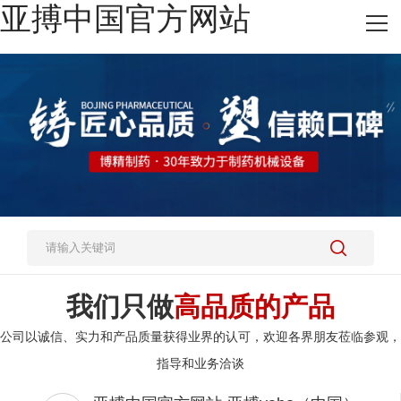
亚搏中国官方网站
网站亚搏中国官方网站
热销产品
施工案例
新闻资讯
关于我们
人才招聘
亚搏中国官方网站-亚搏yabo（中国）
我们只做
高品质的产品
公司以诚信、实力和产品质量获得业界的认可，欢迎各界朋友莅临参观，
指导和业务洽谈