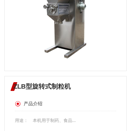
ZLB型旋转式制粒机
产品介绍
用途： 本机用于制药、食品...