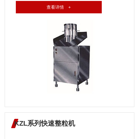
查看详情 +
KZL系列快速整粒机