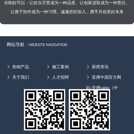
你刚好可以：让担当尽责成为一种品质、让创新进取成为一种责任、
让善于协作成为一种习惯。诚邀您的加入，携手共创美好未来
网站导航
/ WEBSITE NAVIGATION
热销产品
施工案例
新闻资讯
关于我们
人才招聘
亚搏中国官方网
站-亚搏yabo（中
国）