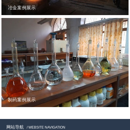
冶金案例展示
制药案例展示
网站导航
/ WEBSITE NAVIGATION