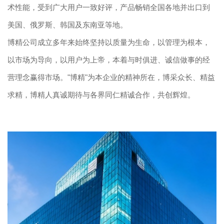
术性能，受到广大用户一致好评，产品畅销全国各地并出口到
美国、俄罗斯、韩国及东南亚等地。
博精公司成立多年来始终坚持以质量为生命，以管理为根本，
以市场为导向，以用户为上帝，本着与时俱进、诚信做事的经
营理念赢得市场。"博精"为本企业的精神所在，博采众长、精益
求精，博精人真诚期待与各界同仁精诚合作，共创辉煌。