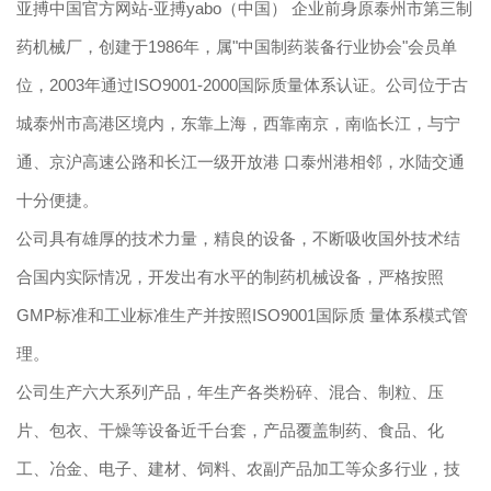
亚搏中国官方网站-亚搏yabo（中国） 企业前身原泰州市第三制
药机械厂，创建于1986年，属"中国制药装备行业协会"会员单
位，2003年通过ISO9001-2000国际质量体系认证。公司位于古
城泰州市高港区境内，东靠上海，西靠南京，南临长江，与宁
通、京沪高速公路和长江一级开放港 口泰州港相邻，水陆交通
十分便捷。
公司具有雄厚的技术力量，精良的设备，不断吸收国外技术结
合国内实际情况，开发出有水平的制药机械设备，严格按照
GMP标准和工业标准生产并按照ISO9001国际质 量体系模式管
理。
公司生产六大系列产品，年生产各类粉碎、混合、制粒、压
片、包衣、干燥等设备近千台套，产品覆盖制药、食品、化
工、冶金、电子、建材、饲料、农副产品加工等众多行业，技